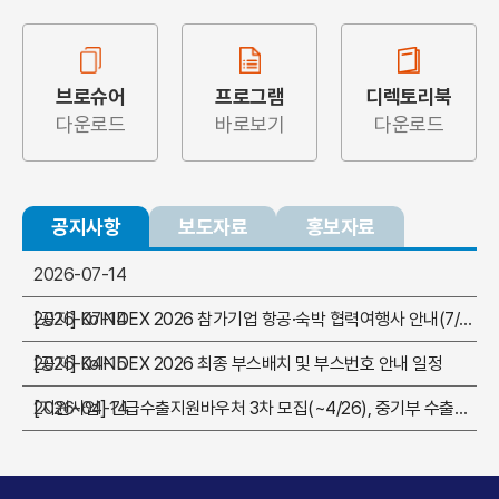
7
0
6
6
6
3
7
0
1
2
2
4
9
2
9
3
4
4
8
1
7
7
7
4
8
1
2
3
3
5
0
3
0
4
5
5
9
2
8
8
8
5
9
2
3
4
4
6
1
4
브로슈어
프로그램
디렉토리북
1
5
6
6
0
3
9
9
9
다운로드
바로보기
다운로드
6
0
3
4
5
5
7
2
5
2
6
7
7
1
4
0
0
0
7
1
4
5
6
6
8
3
6
3
7
8
8
2
5
1
1
1
8
2
5
공지사항
6
7
보도자료
7
9
4
홍보자료
7
4
8
9
9
3
6
2
2
2
9
3
6
7
8
8
0
5
8
2026-07-14
5
9
0
0
4
7
3
3
3
0
4
7
8
9
9
6
9
2026-07-14
[공지] KoINDEX 2026 참가기업 항공·숙박 협력여행사 안내(7/14 업데이트)
6
0
1
1
5
8
4
4
4
1
5
8
9
0
0
7
0
[공지] KoINDEX 2026 최종 부스배치 및 부스번호 안내 일정
2026-04-15
7
2
2
6
9
5
5
5
2
6
9
0
8
2026-04-14
[지원사업] 긴급수출지원바우처 3차 모집(~4/26), 중기부 수출지원기반활용사업 2차 모집(~5/6)
8
3
3
7
0
6
6
6
3
7
0
9
★ [지원사업] 2026 대한민국산업전시회(KoINDEX) 수출바우처 신청 오픈 안내
9
4
4
8
7
7
7