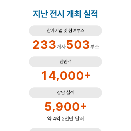
0
0
0
2
0
1
지난 전시 개최 실적
0
1
1
3
1
2
0
1
2
2
4
2
참가기업 및 참여부스
3
1
2
3
3
5
0
3
0
4
개사
부스
2
3
4
4
6
1
4
1
5
0
3
0
참관객
4
5
5
7
2
5
2
6
,
+
1
4
0
0
0
1
5
6
6
8
3
6
3
7
2
5
1
1
1
2
6
7
7
9
4
7
4
8
상담 실적
3
6
2
2
2
3
7
8
8
0
5
8
,
+
5
9
0
0
4
7
3
3
3
0
4
8
9
9
1
6
9
6
0
1
1
5
약 4억 2천만 달러
8
4
4
4
1
5
9
0
0
2
7
0
7
1
2
2