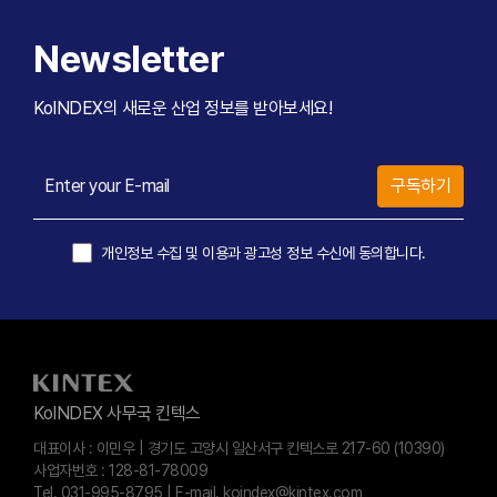
4
8
1
0
0
5
5
9
8
8
8
5
9
2
Newsletter
6
6
0
9
9
9
6
0
3
7
7
KoINDEX의 새로운 산업 정보를 받아보세요!
0
0
0
7
4
8
8
8
5
9
9
Enter your E-mail
구독하기
9
6
0
0
0
7
개인정보 수집 및 이용과 광고성 정보 수신에 동의합니다.
8
9
0
KoINDEX 사무국 킨텍스
대표이사 : 이민우
|
경기도 고양시 일산서구 킨텍스로 217-60 (10390)
사업자번호 : 128-81-78009
Tel. 031-995-8795
|
E-mail. koindex@kintex.com